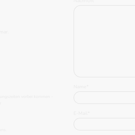
Nachricht
umar.
Name
*
nungszeiten vorbei kommen -
r
E-Mail
*
uns.