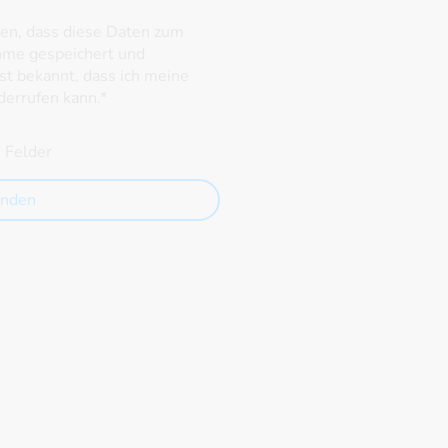
den, dass diese Daten zum
hme gespeichert und
ist bekannt, dass ich meine
derrufen kann.
*
e Felder
nden