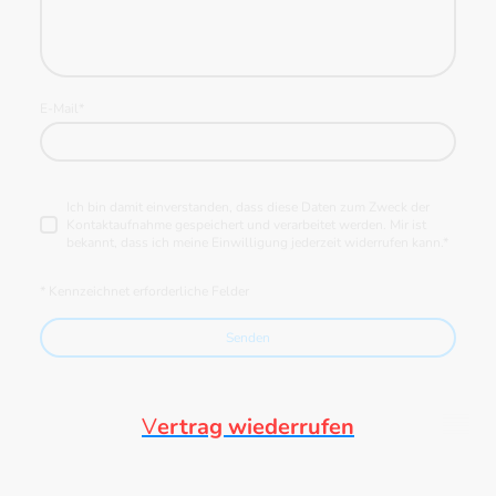
E-Mail
*
Ich bin damit einverstanden, dass diese Daten zum Zweck der
Kontaktaufnahme gespeichert und verarbeitet werden. Mir ist
bekannt, dass ich meine Einwilligung jederzeit widerrufen kann.
*
* Kennzeichnet erforderliche Felder
Senden
V
ertrag wiederrufen
©Urheberrecht. Alle Rechte vorbehalten.